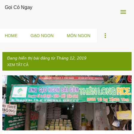
Gọi Có Ngay
Chuyển đến nội dung chính
HOME
GẠO NGON
MÓN NGON
Đang hiển thị bài đăng từ Tháng 12, 2019
XEM TẤT CẢ
B
à
i
đ
ă
n