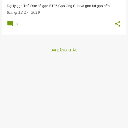
g
Đại lý gạo Thủ Đức có gạo ST25 Gạo Ông Cua và gạo lứt gạo nếp
tháng 12 17, 2019
0
BÀI ĐĂNG KHÁC