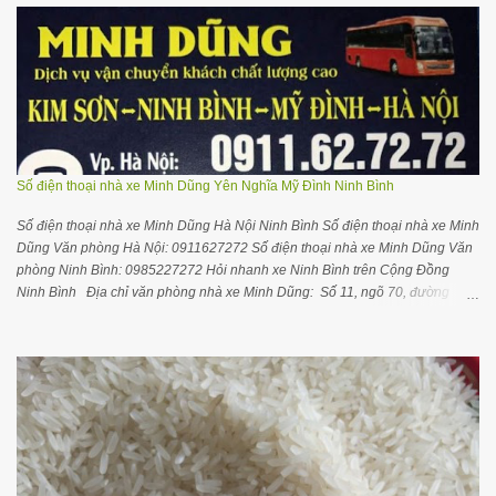
Số điện thoại nhà xe Minh Dũng Yên Nghĩa Mỹ Đình Ninh Bình
Số điện thoại nhà xe Minh Dũng Hà Nội Ninh Bình Số điện thoại nhà xe Minh
Dũng Văn phòng Hà Nội: 0911627272 Số điện thoại nhà xe Minh Dũng Văn
phòng Ninh Bình: 0985227272 Hỏi nhanh xe Ninh Bình trên Cộng Đồng
Ninh Bình Địa chỉ văn phòng nhà xe Minh Dũng: Số 11, ngõ 70, đường
Nguyễn Hoàng, Nam Từ Liêm , Hà Nội Gối ôm cổ ngủ trên xe máy bay thoải
mái dễ chịu hơn Thông tin hữu ích cho bạn Mua gạo ở Hà Nội Mua gạo ở
Ninh Bình Mua sỉ gạo ST25 Thiên Long Rice Hướng dẫn mở đại lý kinh
doanh gạo CẬP NHẬT GIỜ CHẠY XE Hà Nội về Ninh Bình: Chuyến 1 :
6h30(Cồn Thoi) Chuyến 2 : 7h30 (BX Kim Sơn) Chuyến 3 : 8h00 (BX Kim
Sơn) Chuyến 4 : 8h30 (BX Kim Sơn) Chuyến 5 : 10h30(Cồn Thoi) Chuyến 6 :
11h30 (BX Kim Sơn) Chuyến 7 : 13h30(Cồn Thoi) Chuyến 8 : 15h00 (BX Kim
Sơn) Chuyến 9 : 17h00 (Cồn Thoi) Chuyến 10 : 18h00 (Cồn Thoi) Chuyến
11: 18h40 (BX Kim Sơn) Chú ý : Quý khách vui lòng liên hệ số 0911627272