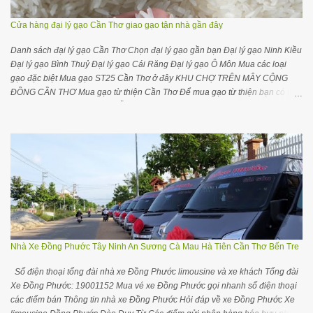
hoặc 0985227272 để được hỗ trợ chỉ đường vào văn phòng ( SỐ 11, NGÕ
70, ĐƯỜNG NGUYỄN HOÀNG...
Cửa hàng đại lý gạo Cần Thơ giao gạo tận nhà gần đây
Danh sách đại lý gạo Cần Thơ Chọn đại lý gạo gần bạn Đại lý gạo Ninh Kiều
Đại lý gạo Bình Thuỷ Đại lý gạo Cái Răng Đại lý gạo Ô Môn Mua các loại
gạo đặc biệt Mua gạo ST25 Cần Thơ ở đây KHU CHỢ TRÊN MÂY CỘNG
ĐỒNG CẦN THƠ Mua gạo từ thiện Cần Thơ Để mua gạo từ thiện bạn có thể
liên hệ với đại lý gần nhất chỗ bạn trong danh sách dưới đây để tiện liên hệ
đặt hàng và giao hàng Mua gạo từ thiện ở các tỉnh TP khác Cộng đồng nhà
buôn đại lý gạo Cần Thơ trên Facebook Các yêu cầu điều chỉnh cập nhật
thông tin, bổ sung thông tin các nhà cung cấp gạo Cần Thơ quý bạn vui lòng
để lại comment hơặc gửi trên Groups cộng đồng Khám phá đại lý gạo ở các
vùng miền Đại lý gạo ở tại TPHCM Đại lý gạo ở tại Hà Nội Đại lý gạo Quảng
Ninh Đại lý gạo Đà Nẵng Đại lý gạo Hải Phòng Mua gạo ST25 tại Cần Thơ
Để mua gạo ST25 tại Cần Thơ bạn hãy liên hệ Cửa hàng đặc sản ĐBSCL
Số 52 đường Trần Việt Châu, quận Ninh Kiều, TP Cần Thơ. Số 67-69 Đinh
Tiên Hoàng, quận Ninh Kiều, TP Cần Thơ. Cửa hàng gạo Đ...
Nhà Xe Đồng Phước Tây Ninh An Sương Cà Mau Hà Tiên Cần Thơ Bến Tre
Số điện thoại tổng đài nhà xe Đồng Phước limousine và xe khách Tổng đài
Xe Đồng Phước: 19001152 Mua vé xe Đồng Phước gọi nhanh số điện thoại
các điểm bán Thông tin nhà xe Đồng Phước Hỏi đáp về xe Đồng Phước Xe