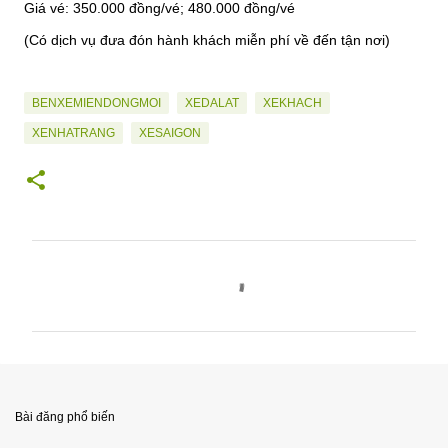
Giá vé: 350.000 đồng/vé; 480.000 đồng/vé
(Có dịch vụ đưa đón hành khách miễn phí về đến tận nơi)
BENXEMIENDONGMOI
XEDALAT
XEKHACH
XENHATRANG
XESAIGON
N
h
ậ
n
x
é
Bài đăng phổ biến
t