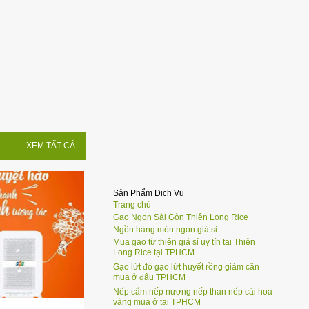
XEM TẤT CẢ
Sản Phẩm Dịch Vụ
H
+
Trang chủ
Gạo Ngon Sài Gòn Thiên Long Rice
Ngồn hàng món ngon giá sỉ
Mua gạo từ thiện giá sỉ uy tín tại Thiên
Long Rice tại TPHCM
Gạo lứt đỏ gạo lứt huyết rồng giảm cân
mua ở đâu TPHCM
Nếp cẩm nếp nương nếp than nếp cái hoa
vàng mua ở tại TPHCM