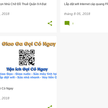
ọn Nhà Chở Đồ Thuê Quận 9 A Đạt
Lắp đặt wifi Internet cáp quang 
, 2018
tháng 8 05, 2018
0
S
+
1
i Có Ngay
, 2018