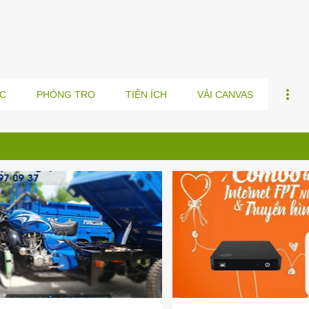
Chuyển đến nội dung chính
C
PHÒNG TRỌ
TIỆN ÍCH
VẢI CANVAS
THUÊ QUẬN 9
+
3
LẮP INTERNET NINH BÌN
LẮP WIFI NINH BÌNH