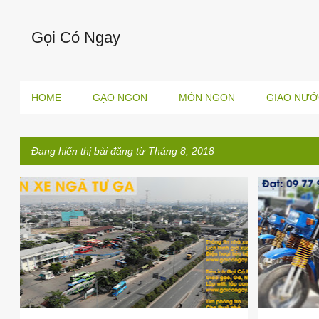
Gọi Có Ngay
HOME
GẠO NGON
MÓN NGON
GIAO NƯỚ
Đang hiển thị bài đăng từ Tháng 8, 2018
B
BẾN XE BA ĐỒN
+
1
CHỞ ĐỒ 
à
i
đ
ă
n