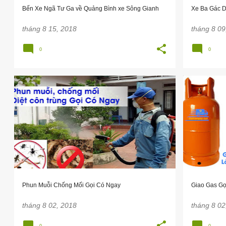
g
Bến Xe Ngã Tư Ga về Quảng Bình xe Sông Gianh
Xe Ba Gác D
tháng 8 15, 2018
tháng 8 09
0
0
CHỐNG MỐI
PHUN MUỖI
+
GIAO GA
TIENICHGOICONGAY
Phun Muỗi Chống Mối Gọi Có Ngay
Giao Gas Gọ
tháng 8 02, 2018
tháng 8 02