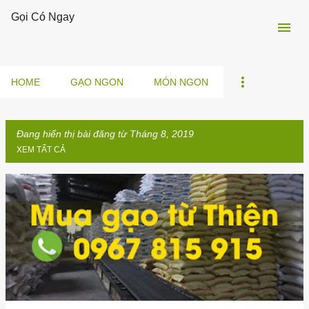
Gọi Có Ngay
Chuyển đến nội dung chính
HOME
GẠO NGON
MÓN NGON
Đang hiển thị bài đăng từ Tháng 8, 2019
XEM TẤT CẢ
B
à
i
đ
ă
n