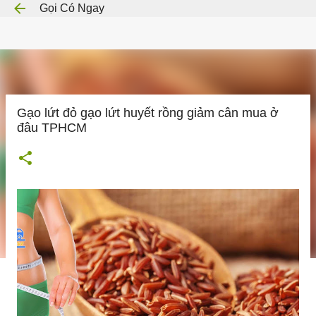
Gọi Có Ngay
Chuyển đến nội dung chính
Gạo lứt đỏ gạo lứt huyết rồng giảm cân mua ở
đâu TPHCM