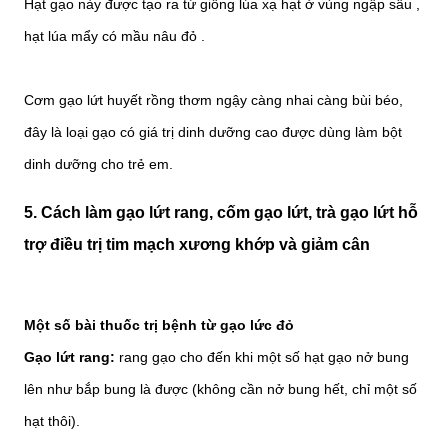
Hạt gạo này được tạo ra từ giống lúa xạ hạt ở vùng ngập sâu ,
hạt lúa mẩy có mầu nâu đỏ .
Cơm gạo lứt huyết rồng thơm ngậy càng nhai càng bùi béo,
đây là loại gạo có giá trị dinh dưỡng cao được dùng làm bột
dinh dưỡng cho trẻ em.
5. Cách làm gạo lứt rang, cốm gạo lứt, trà gạo lứt hỗ
trợ điều trị tim mạch xương khớp và giảm cân
Một số bài thuốc trị bệnh từ gạo lức đỏ
Gạo lứt rang:
rang gạo cho đến khi một số hạt gạo nở bung
lên như bắp bung là được (không cần nở bung hết, chỉ một số
hạt thôi).