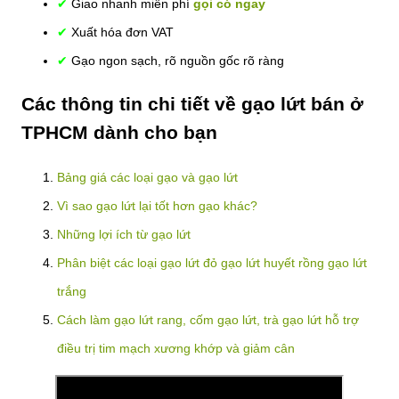
✔
Giao nhanh miễn phí
gọi có ngay
✔
Xuất hóa đơn VAT
✔
Gạo ngon sạch, rõ nguồn gốc rõ ràng
Các thông tin chi tiết về gạo lứt bán ở
TPHCM dành cho bạn
Bảng giá các loại gạo và gạo lứt
Vì sao gạo lứt lại tốt hơn gạo khác?
Những lợi ích từ gạo lứt
Phân biệt các loại gạo lứt đỏ gạo lứt huyết rồng gạo lứt
trắng
Cách làm gạo lứt rang, cốm gạo lứt, trà gạo lứt hỗ trợ
điều trị tim mạch xương khớp và giảm cân