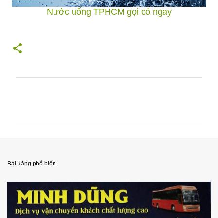
Nước uống TPHCM gọi có ngay
N
h
ậ
n
x
é
Bài đăng phổ biến
t