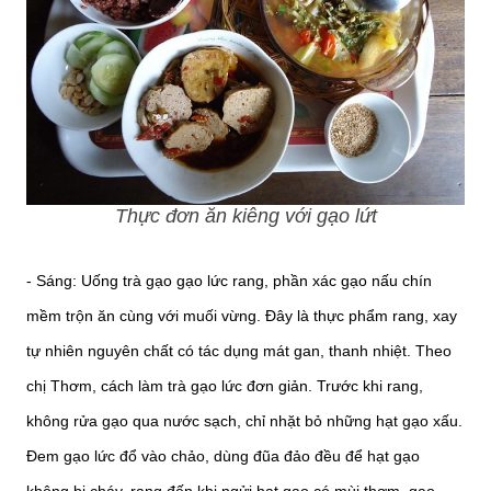
Thực đơn ăn kiêng với gạo lứt
- Sáng: Uống trà gạo gạo lức rang, phần xác gạo nấu chín
mềm trộn ăn cùng với muối vừng. Đây là thực phẩm rang, xay
tự nhiên nguyên chất có tác dụng mát gan, thanh nhiệt. Theo
chị Thơm, cách làm trà gạo lức đơn giản. Trước khi rang,
không rửa gạo qua nước sạch, chỉ nhặt bỏ những hạt gạo xấu.
Đem gạo lức đổ vào chảo, dùng đũa đảo đều để hạt gạo
không bị cháy, rang đến khi ngửi hạt gạo có mùi thơm, gạo