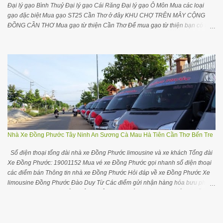
Đại lý gạo Bình Thuỷ Đại lý gạo Cái Răng Đại lý gạo Ô Môn Mua các loại
gạo đặc biệt Mua gạo ST25 Cần Thơ ở đây KHU CHỢ TRÊN MÂY CỘNG
ĐỒNG CẦN THƠ Mua gạo từ thiện Cần Thơ Để mua gạo từ thiện bạn có thể
liên hệ với đại lý gần nhất chỗ bạn trong danh sách dưới đây để tiện liên hệ
đặt hàng và giao hàng Mua gạo từ thiện ở các tỉnh TP khác Cộng đồng nhà
buôn đại lý gạo Cần Thơ trên Facebook Các yêu cầu điều chỉnh cập nhật
thông tin, bổ sung thông tin các nhà cung cấp gạo Cần Thơ quý bạn vui lòng
để lại comment hơặc gửi trên Groups cộng đồng Khám phá đại lý gạo ở các
vùng miền Đại lý gạo ở tại TPHCM Đại lý gạo ở tại Hà Nội Đại lý gạo Quảng
Ninh Đại lý gạo Đà Nẵng Đại lý gạo Hải Phòng Mua gạo ST25 tại Cần Thơ
Để mua gạo ST25 tại Cần Thơ bạn hãy liên hệ Cửa hàng đặc sản ĐBSCL
Số 52 đường Trần Việt Châu, quận Ninh Kiều, TP Cần Thơ. Số 67-69 Đinh
Tiên Hoàng, quận Ninh Kiều, TP Cần Thơ. Cửa hàng gạo Đ...
Nhà Xe Đồng Phước Tây Ninh An Sương Cà Mau Hà Tiên Cần Thơ Bến Tre
Số điện thoại tổng đài nhà xe Đồng Phước limousine và xe khách Tổng đài
Xe Đồng Phước: 19001152 Mua vé xe Đồng Phước gọi nhanh số điện thoại
các điểm bán Thông tin nhà xe Đồng Phước Hỏi đáp về xe Đồng Phước Xe
limousine Đồng Phước Đào Duy Từ Các điểm gửi nhận hàng hóa bưu phẩm
của xe Đồng Phước HỎI THÊM THÔNG TIN CÁC XE TRONG CỘNG ĐỒNG
TÂY NINH Gối ôm cổ chữ U tiện ngủ trên xe ô tô máy bay thoải mái hơn Mua
vé xe Đồng Phước xem số điện thoại các điểm bán Mua vé xe Đồng Phước
Tây Ninh Bến xe An Sương về Tây Ninh: (028) 35044999 – 38830477 –