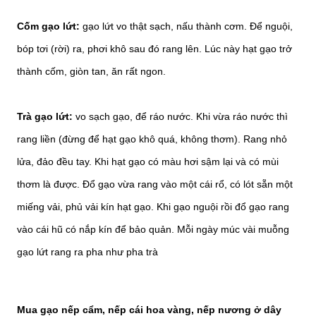
Cốm gạo lứt:
gạo lứt vo thật sạch, nấu thành cơm. Để nguội,
bóp tơi (rời) ra, phơi khô sau đó rang lên. Lúc này hạt gạo trở
thành cốm, giòn tan, ăn rất ngon.
Trà gạo lứt:
vo sạch gạo, để ráo nước. Khi vừa ráo nước thì
rang liền (đừng để hạt gạo khô quá, không thơm). Rang nhỏ
lửa, đảo đều tay. Khi hạt gạo có màu hơi sậm lại và có mùi
thơm là được. Đổ gạo vừa rang vào một cái rổ, có lót sẵn một
miếng vải, phủ vải kín hạt gạo. Khi gạo nguội rồi đổ gạo rang
vào cái hũ có nắp kín để bảo quản. Mỗi ngày múc vài muỗng
gạo lứt rang ra pha như pha trà
Mua gạo nếp cẩm, nếp cái hoa vàng, nếp nương ở dây