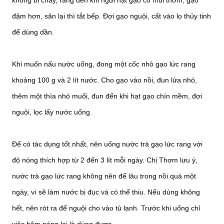
đậm hơn, săn lại thì tắt bếp. Đợi gạo nguội, cất vào lọ thủy tinh
để dùng dần.
Khi muốn nấu nước uống, đong một cốc nhỏ gạo lức rang
khoảng 100 g và 2 lít nước. Cho gạo vào nồi, đun lửa nhỏ,
thêm một thìa nhỏ muối, đun đến khi hạt gạo chín mềm, đợi
nguội, lọc lấy nước uống.
Để có tác dụng tốt nhất, nên uống nước trà gạo lức rang với
độ nóng thích hợp từ 2 đến 3 lít mỗi ngày. Chị Thơm lưu ý,
nước trà gạo lức rang không nên để lâu trong nồi quá một
ngày, vì sẽ làm nước bị đục và có thể thiu. Nếu dùng không
hết, nên rót ra để nguội cho vào tủ lạnh. Trước khi uống chỉ
việc hâm nóng lại là dùng được.