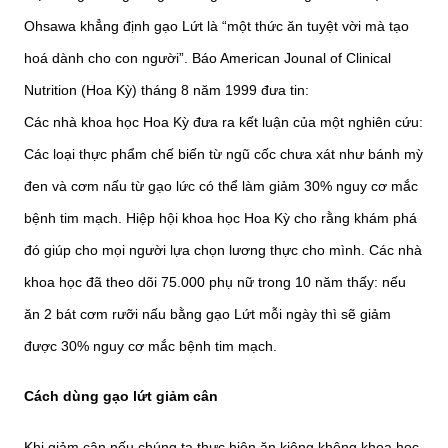
Ohsawa khẳng định gạo Lứt là “một thức ăn tuyệt vời mà tạo
hoá dành cho con người”. Báo American Jounal of Clinical
Nutrition (Hoa Kỳ) tháng 8 năm 1999 đưa tin:
Các nhà khoa học Hoa Kỳ đưa ra kết luận của một nghiên cứu:
Các loại thực phẩm chế biến từ ngũ cốc chưa xát như bánh mỳ
đen và cơm nấu từ gạo lức có thể làm giảm 30% nguy cơ mắc
bệnh tim mạch. Hiệp hội khoa học Hoa Kỳ cho rằng khám phá
đó giúp cho mọi người lựa chọn lương thực cho mình. Các nhà
khoa học đã theo dõi 75.000 phụ nữ trong 10 năm thấy: nếu
ăn 2 bát cơm rưỡi nấu bằng gạo Lứt mỗi ngày thì sẽ giảm
được 30% nguy cơ mắc bệnh tim mạch.
Cách dùng gạo lứt giảm cân
Khi giảm cân nếu chúng ta thực hiện ăn kiêng không khoa học