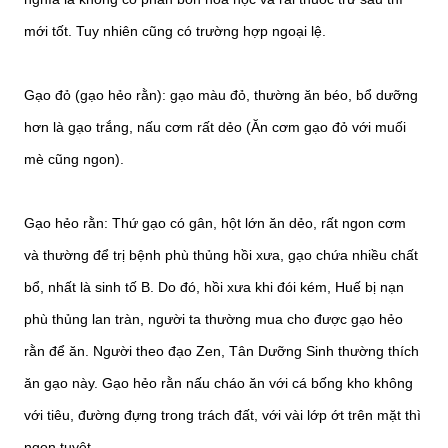
mới tốt. Tuy nhiên cũng có trường hợp ngoại lệ.
Gạo đỏ (gạo hẻo rằn): gạo màu đỏ, thường ăn béo, bổ dưỡng
hơn là gạo trắng, nấu cơm rất dẻo (Ăn cơm gạo đỏ với muối
mè cũng ngon).
Gạo hẻo rằn: Thứ gạo có gân, hột lớn ăn dẻo, rất ngon cơm
và thường để trị bệnh phù thủng hồi xưa, gạo chứa nhiều chất
bổ, nhất là sinh tố B. Do đó, hồi xưa khi đói kém, Huế bị nạn
phù thủng lan tràn, người ta thường mua cho được gạo hẻo
rằn để ăn. Người theo đạo Zen, Tân Dưỡng Sinh thường thích
ăn gạo này. Gạo hẻo rằn nấu cháo ăn với cá bống kho không
với tiêu, đường đựng trong trách đất, với vài lớp ớt trên mặt thì
ngon tuyệt.