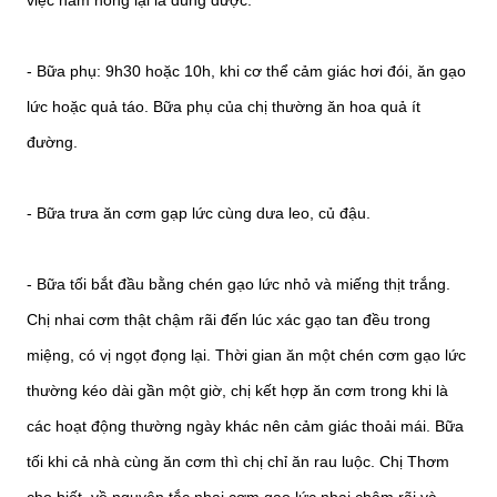
- Bữa phụ: 9h30 hoặc 10h, khi cơ thể cảm giác hơi đói, ăn gạo
lức hoặc quả táo. Bữa phụ của chị thường ăn hoa quả ít
đường.
- Bữa trưa ăn cơm gạp lức cùng dưa leo, củ đậu.
- Bữa tối bắt đầu bằng chén gạo lức nhỏ và miếng thịt trắng.
Chị nhai cơm thật chậm rãi đến lúc xác gạo tan đều trong
miệng, có vị ngọt đọng lại. Thời gian ăn một chén cơm gạo lức
thường kéo dài gần một giờ, chị kết hợp ăn cơm trong khi là
các hoạt động thường ngày khác nên cảm giác thoải mái. Bữa
tối khi cả nhà cùng ăn cơm thì chị chỉ ăn rau luộc. Chị Thơm
cho biết, về nguyên tắc nhai cơm gạo lức nhai chậm rãi và