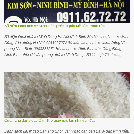
Số điện thoại nhà xe Minh Dũng Yên Nghĩa Mỹ Đình Ninh Bình
Số điện thoại nhà xe Minh Dũng Hà Nội Ninh Bình Số điện thoại nhà xe Minh
Dũng Văn phòng Hà Nội: 0911627272 Số điện thoại nhà xe Minh Dũng Văn
phòng Ninh Bình: 0985227272 Hỏi nhanh xe Ninh Bình trên Cộng Đồng
Ninh Bình Địa chỉ văn phòng nhà xe Minh Dũng: Số 11, ngõ 70, đường
Nguyễn Hoàng, Nam Từ Liêm , Hà Nội Gối ôm cổ ngủ trên xe máy bay thoải
mái dễ chịu hơn Thông tin hữu ích cho bạn Mua gạo ở Hà Nội Mua gạo ở
Ninh Bình Mua sỉ gạo ST25 Thiên Long Rice Hướng dẫn mở đại lý kinh
doanh gạo CẬP NHẬT GIỜ CHẠY XE Hà Nội về Ninh Bình: Chuyến 1 :
6h30(Cồn Thoi) Chuyến 2 : 7h30 (BX Kim Sơn) Chuyến 3 : 8h00 (BX Kim
Sơn) Chuyến 4 : 8h30 (BX Kim Sơn) Chuyến 5 : 10h30(Cồn Thoi) Chuyến 6 :
11h30 (BX Kim Sơn) Chuyến 7 : 13h30(Cồn Thoi) Chuyến 8 : 15h00 (BX Kim
Sơn) Chuyến 9 : 17h00 (Cồn Thoi) Chuyến 10 : 18h00 (Cồn Thoi) Chuyến
11: 18h40 (BX Kim Sơn) Chú ý : Quý khách vui lòng liên hệ số 0911627272
hoặc 0985227272 để được hỗ trợ chỉ đường vào văn phòng ( SỐ 11, NGÕ
70, ĐƯỜNG NGUYỄN HOÀNG...
Cửa hàng đại lý gạo Cần Thơ giao gạo tận nhà gần đây
Danh sách đại lý gạo Cần Thơ Chọn đại lý gạo gần bạn Đại lý gạo Ninh Kiều