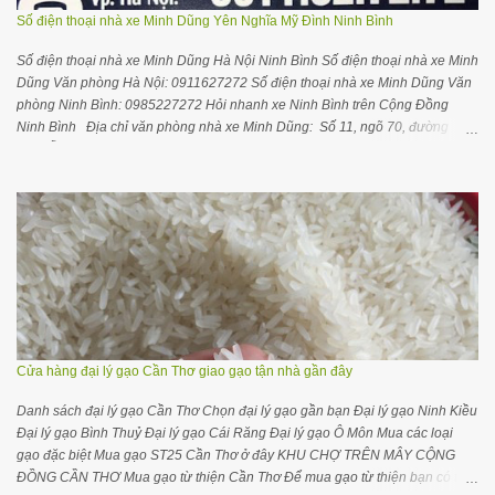
Số điện thoại nhà xe Minh Dũng Yên Nghĩa Mỹ Đình Ninh Bình
Số điện thoại nhà xe Minh Dũng Hà Nội Ninh Bình Số điện thoại nhà xe Minh
Dũng Văn phòng Hà Nội: 0911627272 Số điện thoại nhà xe Minh Dũng Văn
phòng Ninh Bình: 0985227272 Hỏi nhanh xe Ninh Bình trên Cộng Đồng
Ninh Bình Địa chỉ văn phòng nhà xe Minh Dũng: Số 11, ngõ 70, đường
Nguyễn Hoàng, Nam Từ Liêm , Hà Nội Gối ôm cổ ngủ trên xe máy bay thoải
mái dễ chịu hơn Thông tin hữu ích cho bạn Mua gạo ở Hà Nội Mua gạo ở
Ninh Bình Mua sỉ gạo ST25 Thiên Long Rice Hướng dẫn mở đại lý kinh
doanh gạo CẬP NHẬT GIỜ CHẠY XE Hà Nội về Ninh Bình: Chuyến 1 :
6h30(Cồn Thoi) Chuyến 2 : 7h30 (BX Kim Sơn) Chuyến 3 : 8h00 (BX Kim
Sơn) Chuyến 4 : 8h30 (BX Kim Sơn) Chuyến 5 : 10h30(Cồn Thoi) Chuyến 6 :
11h30 (BX Kim Sơn) Chuyến 7 : 13h30(Cồn Thoi) Chuyến 8 : 15h00 (BX Kim
Sơn) Chuyến 9 : 17h00 (Cồn Thoi) Chuyến 10 : 18h00 (Cồn Thoi) Chuyến
11: 18h40 (BX Kim Sơn) Chú ý : Quý khách vui lòng liên hệ số 0911627272
hoặc 0985227272 để được hỗ trợ chỉ đường vào văn phòng ( SỐ 11, NGÕ
70, ĐƯỜNG NGUYỄN HOÀNG...
Cửa hàng đại lý gạo Cần Thơ giao gạo tận nhà gần đây
Danh sách đại lý gạo Cần Thơ Chọn đại lý gạo gần bạn Đại lý gạo Ninh Kiều
Đại lý gạo Bình Thuỷ Đại lý gạo Cái Răng Đại lý gạo Ô Môn Mua các loại
gạo đặc biệt Mua gạo ST25 Cần Thơ ở đây KHU CHỢ TRÊN MÂY CỘNG
ĐỒNG CẦN THƠ Mua gạo từ thiện Cần Thơ Để mua gạo từ thiện bạn có thể