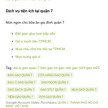
Dịch vụ tiện ích tại quận 7
Món ngon cho bữa ăn gia đình quận 7
Đặt giao ghẹ tươi hấp sẵn
Gà ủ muối tiêu TPHCM
Mua chả cốm Hà Nội tại TPHCM
Mực trứng giá sỉ
Tag:
dai ly gao quan 7 ban gao lut gao nep gao st24 gao st25
BÁN GẠO QUẬN 7
CỬA HÀNG GẠO QUẬN 7
ĐẠI LÝ GẠO QUẬN 7
GẠO NGON QUẬN 7
GẠO SẠCH QUẬN 7
GẠO ST27 QUẬN 7
MUA GẠO QUẬN 7
TIỆM GẠO QUẬN 7
VỰA GẠO QUẬN 7
Google Account Video Purchases
QUẬN 7, THÀNH PHỐ HỒ CHÍ
MINH, VIỆT NAM