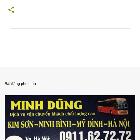
N
h
ậ
n
x
é
Bài đăng phổ biến
t