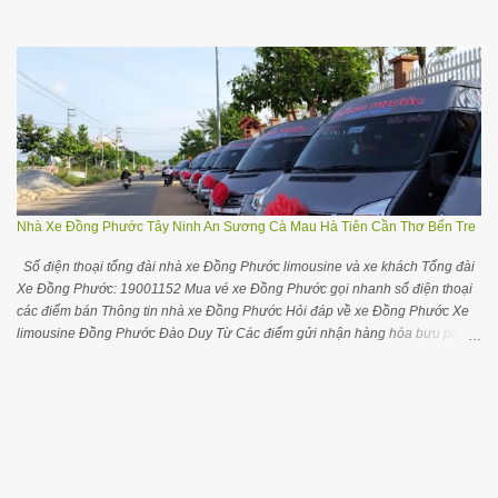
liên hệ với đại lý gần nhất chỗ bạn trong danh sách dưới đây để tiện liên hệ
đặt hàng và giao hàng Mua gạo từ thiện ở các tỉnh TP khác Cộng đồng nhà
buôn đại lý gạo Cần Thơ trên Facebook Các yêu cầu điều chỉnh cập nhật
thông tin, bổ sung thông tin các nhà cung cấp gạo Cần Thơ quý bạn vui lòng
để lại comment hơặc gửi trên Groups cộng đồng Khám phá đại lý gạo ở các
vùng miền Đại lý gạo ở tại TPHCM Đại lý gạo ở tại Hà Nội Đại lý gạo Quảng
Ninh Đại lý gạo Đà Nẵng Đại lý gạo Hải Phòng Mua gạo ST25 tại Cần Thơ
Để mua gạo ST25 tại Cần Thơ bạn hãy liên hệ Cửa hàng đặc sản ĐBSCL
Số 52 đường Trần Việt Châu, quận Ninh Kiều, TP Cần Thơ. Số 67-69 Đinh
Tiên Hoàng, quận Ninh Kiều, TP Cần Thơ. Cửa hàng gạo Đ...
Nhà Xe Đồng Phước Tây Ninh An Sương Cà Mau Hà Tiên Cần Thơ Bến Tre
Số điện thoại tổng đài nhà xe Đồng Phước limousine và xe khách Tổng đài
Xe Đồng Phước: 19001152 Mua vé xe Đồng Phước gọi nhanh số điện thoại
các điểm bán Thông tin nhà xe Đồng Phước Hỏi đáp về xe Đồng Phước Xe
limousine Đồng Phước Đào Duy Từ Các điểm gửi nhận hàng hóa bưu phẩm
của xe Đồng Phước HỎI THÊM THÔNG TIN CÁC XE TRONG CỘNG ĐỒNG
TÂY NINH Gối ôm cổ chữ U tiện ngủ trên xe ô tô máy bay thoải mái hơn Mua
vé xe Đồng Phước xem số điện thoại các điểm bán Mua vé xe Đồng Phước
Tây Ninh Bến xe An Sương về Tây Ninh: (028) 35044999 – 38830477 –
38830478 Cần Thơ về Tây Ninh: 02763812667 Bến Tre Thạnh Phú vè Tây
Ninh: 02763812667 Hà Tiên về Tây Ninh: 02763812667 Cà Mau về Tây
Ninh: 02763812667 Tuyến Tây Ninh Đồng Phước An Sương (HT1) Điểm bán