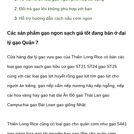
Đổi trả gạo khi không phù hợp với bạn
Hỗ trợ hướng dẫn cách nấu cơm ngon
Các sản phẩm gạo ngon sạch giá tốt đang bán ở đại
lý gạo Quận 7
Cửa hàng đại lý gạo vựa gạo của Thiên Long Rice có bán các
loại gạo ngon sạch gạo hữu cơ gạo ST21 ST24 gạo ST25
cùng với các loại gạo lứt huyết rồng gạo lứt tím gạo lứt cho
người ăn kiêng, gạo nếp cẩm nếp nương hãy nếp ngỗng, nếp
cái hoa vàng hay gạo hạt dài Ấn Độ gạo Thái Lan gạo
Campuchia gạo Đài Loan gạo giống Nhật.
Thiên Long Rice cũng có loại gạo cho quán cơm như gạo 5441
gạo nàng hoa gạo tài nguyên hay gạo tấm cho quán cơm