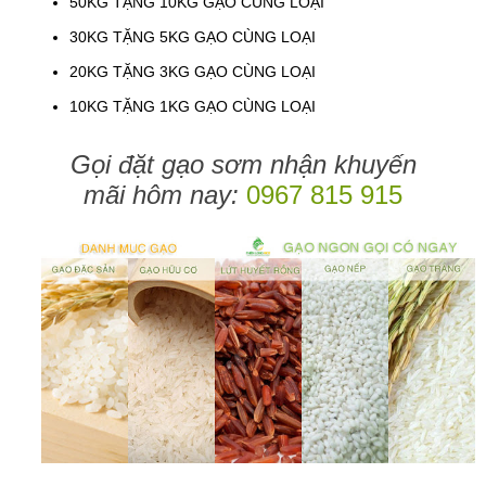
50KG TẶNG 10KG GẠO CÙNG LOẠI
30KG TẶNG 5KG GẠO CÙNG LOẠI
20KG TẶNG 3KG GẠO CÙNG LOẠI
10KG TẶNG 1KG GẠO CÙNG LOẠI
Gọi đặt gạo sơm nhận khuyến
mãi hôm nay:
0967 815 915