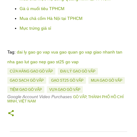
Gà ủ muối tiêu TPHCM
Mua chả cốm Hà Nội tại TPHCM
Mực trứng giá sỉ
Tag:
dai ly gao go vap vua gao quan go vap giao nhanh tan
nha gao lut gao nep gao st25 go vap
CỬA HÀNG GẠO GÒ VẤP
ĐẠI LÝ GẠO GÒ VẤP
GẠO SẠCH GÒ VẤP
GẠO ST25 GÒ VẤP
MUA GẠO GÒ VẤP
TIỆM GẠO GÒ VẤP
VỰA GẠO GÒ VẤP
Google Account Video Purchases
GÒ VẤP, THÀNH PHỐ HỒ CHÍ
MINH, VIỆT NAM