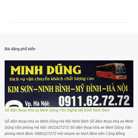
N
h
ậ
n
x
é
Bài đăng phổ biến
t
Số điện thoại nhà xe Minh Dũng Yên Nghĩa Mỹ Đình Ninh Bình
Số điện thoại nhà xe Minh Dũng Hà Nội Ninh Bình Số điện thoại nhà xe Minh
Dũng Văn phòng Hà Nội: 0911627272 Số điện thoại nhà xe Minh Dũng Văn
phòng Ninh Bình: 0985227272 Hỏi nhanh xe Ninh Bình trên Cộng Đồng