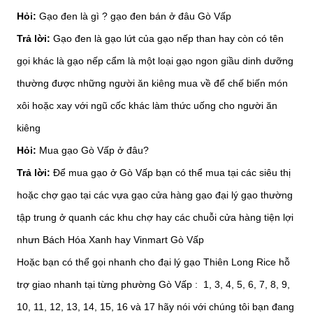
Hỏi:
Gạo đen là gì ? gạo đen bán ở đâu Gò Vấp
Trả lời:
Gạo đen là gạo lứt của gạo nếp than hay còn có tên
gọi khác là gạo nếp cẩm là một loại gạo ngon giầu dinh dưỡng
thường được những người ăn kiêng mua về để chế biến món
xôi hoặc xay với ngũ cốc khác làm thức uống cho người ăn
kiêng
Hỏi:
Mua gạo Gò Vấp ở đâu?
Trả lời:
Để mua gạo ở Gò Vấp bạn có thể mua tại các siêu thị
hoặc chợ gạo tại các vựa gạo cửa hàng gạo đại lý gạo thường
tập trung ở quanh các khu chợ hay các chuỗi cửa hàng tiện lợi
nhưn Bách Hóa Xanh hay Vinmart Gò Vấp
Hoặc bạn có thể gọi nhanh cho đại lý gạo Thiên Long Rice hỗ
trợ giao nhanh tại từng phường Gò Vấp : 1, 3, 4, 5, 6, 7, 8, 9,
10, 11, 12, 13, 14, 15, 16 và 17 hãy nói với chúng tôi bạn đang