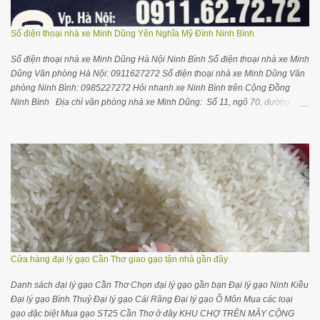
Số điện thoại nhà xe Minh Dũng Yên Nghĩa Mỹ Đình Ninh Bình
Số điện thoại nhà xe Minh Dũng Hà Nội Ninh Bình Số điện thoại nhà xe Minh
Dũng Văn phòng Hà Nội: 0911627272 Số điện thoại nhà xe Minh Dũng Văn
phòng Ninh Bình: 0985227272 Hỏi nhanh xe Ninh Bình trên Cộng Đồng
Ninh Bình Địa chỉ văn phòng nhà xe Minh Dũng: Số 11, ngõ 70, đường
Nguyễn Hoàng, Nam Từ Liêm , Hà Nội Gối ôm cổ ngủ trên xe máy bay thoải
mái dễ chịu hơn Thông tin hữu ích cho bạn Mua gạo ở Hà Nội Mua gạo ở
Ninh Bình Mua sỉ gạo ST25 Thiên Long Rice Hướng dẫn mở đại lý kinh
doanh gạo CẬP NHẬT GIỜ CHẠY XE Hà Nội về Ninh Bình: Chuyến 1 :
6h30(Cồn Thoi) Chuyến 2 : 7h30 (BX Kim Sơn) Chuyến 3 : 8h00 (BX Kim
Sơn) Chuyến 4 : 8h30 (BX Kim Sơn) Chuyến 5 : 10h30(Cồn Thoi) Chuyến 6 :
11h30 (BX Kim Sơn) Chuyến 7 : 13h30(Cồn Thoi) Chuyến 8 : 15h00 (BX Kim
Sơn) Chuyến 9 : 17h00 (Cồn Thoi) Chuyến 10 : 18h00 (Cồn Thoi) Chuyến
11: 18h40 (BX Kim Sơn) Chú ý : Quý khách vui lòng liên hệ số 0911627272
hoặc 0985227272 để được hỗ trợ chỉ đường vào văn phòng ( SỐ 11, NGÕ
70, ĐƯỜNG NGUYỄN HOÀNG...
Cửa hàng đại lý gạo Cần Thơ giao gạo tận nhà gần đây
Danh sách đại lý gạo Cần Thơ Chọn đại lý gạo gần bạn Đại lý gạo Ninh Kiều
Đại lý gạo Bình Thuỷ Đại lý gạo Cái Răng Đại lý gạo Ô Môn Mua các loại
gạo đặc biệt Mua gạo ST25 Cần Thơ ở đây KHU CHỢ TRÊN MÂY CỘNG