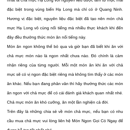
nhất là chả mực Hạ Long với nguyên liệu được làm từ mực mai
đặc biệt trong vùng biển Hạ Long mà chỉ có ở Quang Ninh.
Hương vị đặc biệt, nguyên liệu đặc biệt đã tạo nên món chả
mực Hạ Long vô cùng nổi tiếng mà nhiều thực khách khi đến
đây đều thưởng thức món ăn nổi tiếng này.
Món ăn ngon không thể bỏ qua và giờ bạn đã biết khi ăn với
chả mực món nào là ngon nhất chưa nào. Đó chính là cảm
nhận riêng của từng người. Mỗi một món ăn khi ăn với chả
mực sẽ có vị ngon đặc biệt riêng mà không tìm thấy ở các món
ăn khác. Nếu bạn đang phân vân thì hãy thưởng thức các món
ăn ngon với chả mực để có cái đánh giá khách quan nhất nhé.
Chả mực món ăn khó cưỡng, ăn một lần nghiện cả đời.
Trên đây là những chia sẻ về món chả mực, nếu bạn có nhu
cầu mua chả mực vui lòng liên hệ Món Ngon Gọi Có Ngay để