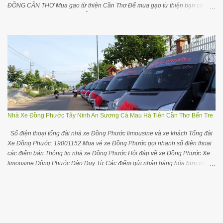
ĐỒNG CẦN THƠ Mua gạo từ thiện Cần Thơ Để mua gạo từ thiện bạn có thể
liên hệ với đại lý gần nhất chỗ bạn trong danh sách dưới đây để tiện liên hệ
đặt hàng và giao hàng Mua gạo từ thiện ở các tỉnh TP khác Cộng đồng nhà
buôn đại lý gạo Cần Thơ trên Facebook Các yêu cầu điều chỉnh cập nhật
thông tin, bổ sung thông tin các nhà cung cấp gạo Cần Thơ quý bạn vui lòng
để lại comment hơặc gửi trên Groups cộng đồng Khám phá đại lý gạo ở các
vùng miền Đại lý gạo ở tại TPHCM Đại lý gạo ở tại Hà Nội Đại lý gạo Quảng
Ninh Đại lý gạo Đà Nẵng Đại lý gạo Hải Phòng Mua gạo ST25 tại Cần Thơ
Để mua gạo ST25 tại Cần Thơ bạn hãy liên hệ Cửa hàng đặc sản ĐBSCL
Số 52 đường Trần Việt Châu, quận Ninh Kiều, TP Cần Thơ. Số 67-69 Đinh
Tiên Hoàng, quận Ninh Kiều, TP Cần Thơ. Cửa hàng gạo Đ...
Nhà Xe Đồng Phước Tây Ninh An Sương Cà Mau Hà Tiên Cần Thơ Bến Tre
Số điện thoại tổng đài nhà xe Đồng Phước limousine và xe khách Tổng đài
Xe Đồng Phước: 19001152 Mua vé xe Đồng Phước gọi nhanh số điện thoại
các điểm bán Thông tin nhà xe Đồng Phước Hỏi đáp về xe Đồng Phước Xe
limousine Đồng Phước Đào Duy Từ Các điểm gửi nhận hàng hóa bưu phẩm
của xe Đồng Phước HỎI THÊM THÔNG TIN CÁC XE TRONG CỘNG ĐỒNG
TÂY NINH Gối ôm cổ chữ U tiện ngủ trên xe ô tô máy bay thoải mái hơn Mua
vé xe Đồng Phước xem số điện thoại các điểm bán Mua vé xe Đồng Phước
Tây Ninh Bến xe An Sương về Tây Ninh: (028) 35044999 – 38830477 –
38830478 Cần Thơ về Tây Ninh: 02763812667 Bến Tre Thạnh Phú vè Tây
Ninh: 02763812667 Hà Tiên về Tây Ninh: 02763812667 Cà Mau về Tây