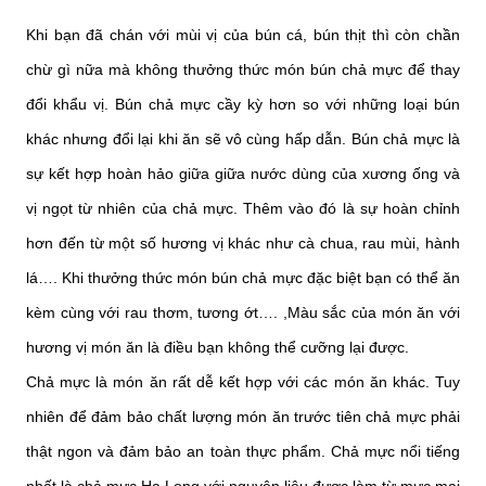
Khi bạn đã chán với mùi vị của bún cá, bún thịt thì còn chần
chừ gì nữa mà không thưởng thức món bún chả mực để thay
đổi khẩu vị. Bún chả mực cầy kỳ hơn so với những loại bún
khác nhưng đổi lại khi ăn sẽ vô cùng hấp dẫn. Bún chả mực là
sự kết hợp hoàn hảo giữa giữa nước dùng của xương ống và
vị ngọt từ nhiên của chả mực. Thêm vào đó là sự hoàn chỉnh
hơn đến từ một số hương vị khác như cà chua, rau mùi, hành
lá…. Khi thưởng thức món bún chả mực đặc biệt bạn có thể ăn
kèm cùng với rau thơm, tương ớt…. ,Màu sắc của món ăn với
hương vị món ăn là điều bạn không thể cưỡng lại được.
Chả mực là món ăn rất dễ kết hợp với các món ăn khác. Tuy
nhiên để đảm bảo chất lượng món ăn trước tiên chả mực phải
thật ngon và đảm bảo an toàn thực phẩm. Chả mực nổi tiếng