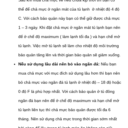
thể để chả mực ở ngăn mát của tủ lạnh ở nhiệt độ 4 độ
C. Với cách bảo quản này bạn có thể giữ được chả mực
1 – 3 ngày. Khi đặt chả mực ở ngăn mát tủ lạnh bạn nên
để ở chế độ maximum ( làm lạnh tối đa ) và hạn chế mở
tủ lạnh. Việc mở tủ lạnh sẽ làm cho nhiệt độ môi trường
bảo quản tăng lên và thời gian bảo quản sẽ giảm xuống.
Nếu sử dụng lâu dài nên bỏ vào ngăn đá:
Nếu bạn
mua chả mực với mục đích sử dụng lâu hơn thì bạn nên
bỏ chả mực vào ngăn đá tủ lạnh ở nhiệt độ – 18 độ hoặc
0 độ F là phù hợp nhất. Với cách bảo quản ở tủ đông
ngăn đá bạn nên để ở chế độ maximum và hạn chế mở
tủ lạnh liên tục thì chả mực bảo quản được tối đa 6
tháng. Nên sử dụng chả mực trong thời gian sớm nhất
bởi càng để lâu trong tủ lạnh món ăn không còn giữ