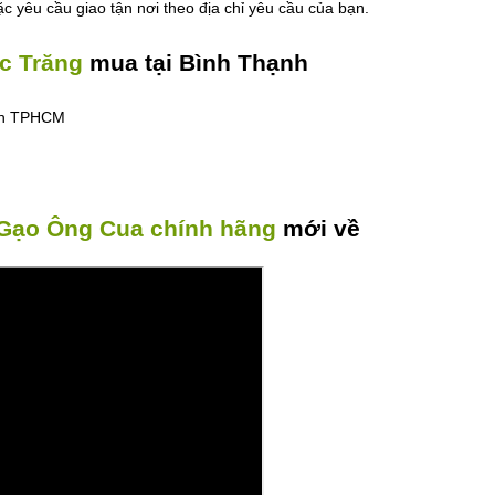
 yêu cầu giao tận nơi theo địa chỉ yêu cầu của bạn.
c Trăng
mua tại Bình Thạnh
nh TPHCM
Gạo Ông Cua chính hãng
mới về