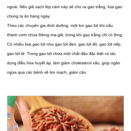
ngoài. Nếu giã sạch lớp cám này sẽ cho ra gạo trắng, loại gạo
chúng ta ăn hàng ngày.
Theo các chuyên gia dinh dưỡng, một lon gạo lứt khi nấu
thành cơm chứa 84mg ma-giê, trong khi gạo trắng chỉ có 9mg.
Có nhiều loại gạo lứt như gạo lứt đen, gạo lứt đỏ, gạo lứt nếp,
gạo lứt tẻ. Trong gạo lứt chứa một chất dầu đặc biệt có tác
dụng điều hòa huyết áp, làm giảm cholesterol xấu, giúp ngăn
ngừa qua các bệnh về tim mạch, giảm cân.