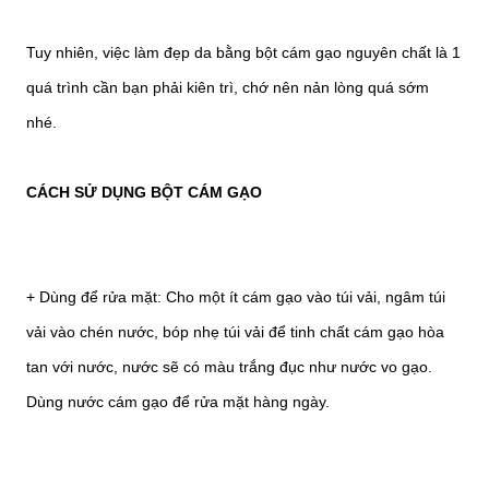
Tuy nhiên, việc làm đẹp da bằng bột cám gạo nguyên chất là 1
quá trình cần bạn phải kiên trì, chớ nên nản lòng quá sớm
nhé.
CÁCH SỬ DỤNG BỘT CÁM GẠO
+ Dùng để rửa mặt: Cho một ít cám gạo vào túi vải, ngâm túi
vải vào chén nước, bóp nhẹ túi vải để tinh chất cám gạo hòa
tan với nước, nước sẽ có màu trắng đục như nước vo gạo.
Dùng nước cám gạo để rửa mặt hàng ngày.