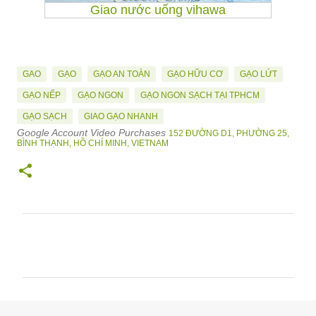
Giao nước uống vihawa
GAO
GẠO
GẠO AN TOÀN
GẠO HỮU CƠ
GẠO LỨT
GẠO NẾP
GẠO NGON
GẠO NGON SẠCH TẠI TPHCM
GẠO SẠCH
GIAO GẠO NHANH
Google Account Video Purchases
152 ĐƯỜNG D1, PHƯỜNG 25,
BÌNH THẠNH, HỒ CHÍ MINH, VIETNAM
N
h
ậ
n
x