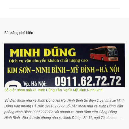
ậ
n
x
é
Bài đăng phổ biến
t
Số điện thoại nhà xe Minh Dũng Yên Nghĩa Mỹ Đình Ninh Bình
Số điện thoại nhà xe Minh Dũng Hà Nội Ninh Bình Số điện thoại nhà xe Minh
Dũng Văn phòng Hà Nội: 0911627272 Số điện thoại nhà xe Minh Dũng Văn
phòng Ninh Bình: 0985227272 Hỏi nhanh xe Ninh Bình trên Cộng Đồng
Ninh Bình Địa chỉ văn phòng nhà xe Minh Dũng: Số 11, ngõ 70, đường
Nguyễn Hoàng, Nam Từ Liêm , Hà Nội Gối ôm cổ ngủ trên xe máy bay thoải