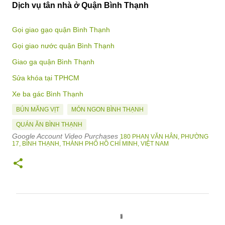
Dịch vụ tân nhà ở Quận Bình Thạnh
Gọi giao gạo quận Bình Thạnh
Gọi giao nước quận Bình Thạnh
Giao ga quận Bình Thạnh
Sửa khóa tại TPHCM
Xe ba gác Bình Thạnh
BÚN MĂNG VỊT
MÓN NGON BÌNH THẠNH
QUÁN ĂN BÌNH THẠNH
Google Account Video Purchases
180 PHAN VĂN HÂN, PHƯỜNG
17, BÌNH THẠNH, THÀNH PHỐ HỒ CHÍ MINH, VIỆT NAM
N
h