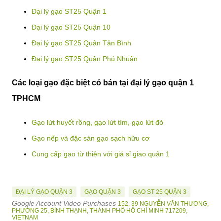
Đại lý gạo ST25 Quận 1
Đại lý gạo ST25 Quận 10
Đại lý gạo ST25 Quận Tân Bình
Đại lý gạo ST25 Quận Phú Nhuận
Các loại gạo đặc biệt có bán tại đại lý gạo quận 1
TPHCM
Gạo lứt huyết rồng, gạo lứt tím, gạo lứt đỏ
Gạo nếp và đặc sản gạo sạch hữu cơ
Cung cấp gạo từ thiện với giá sỉ giao quận 1
ĐẠI LÝ GẠO QUẬN 3
GẠO QUẬN 3
GẠO ST 25 QUẬN 3
Google Account Video Purchases
152, 39 NGUYỄN VĂN THƯƠNG,
PHƯỜNG 25, BÌNH THẠNH, THÀNH PHỐ HỒ CHÍ MINH 717209,
VIETNAM