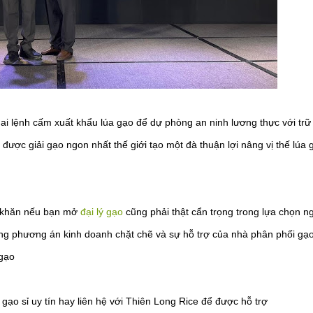
hai lệnh cấm xuất khẩu lúa gạo để dự phòng an ninh lương thực với trữ
được giải gạo ngon nhất thế giới tạo một đà thuận lợi nâng vị thế lúa 
hó khăn nếu bạn mở
đại lý gạo
cũng phải thật cẩn trọng trong lựa chọn n
g phương án kinh doanh chặt chẽ và sự hỗ trợ của nhà phân phối gạ
gạo
ạo sỉ uy tín hay liên hệ với Thiên Long Rice để được hỗ trợ