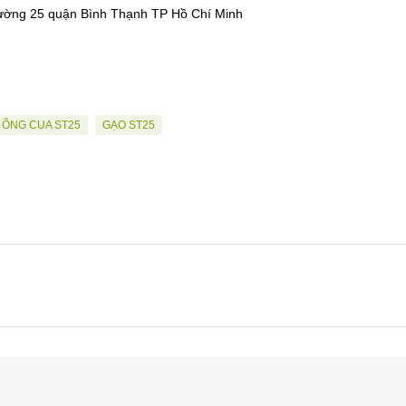
ường 25 quận Bình Thạnh TP Hồ Chí Minh
 ÔNG CUA ST25
GẠO ST25