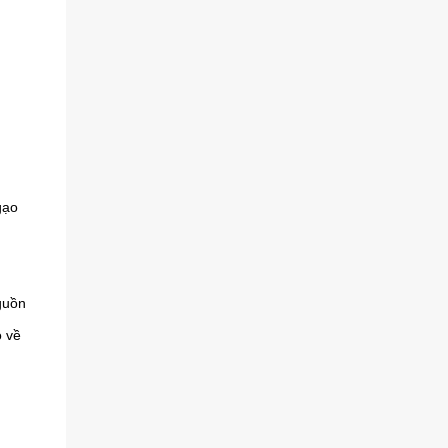
Ninh: 02763812667 Hà Tiên về Tây Ninh:
02763812667 Cà Mau về Tây Ninh: 02763812667
Tuyến Tây Ninh Đồng Phước An Sương (HT1)
Điểm bán vé Bến xe Tây Ninh: 02763797979 -
3777777 - 3813666 Điểm bán vé Bến xe Hòa
Thành: 02763644222 - 3644.444 - 3648.330 Điểm
bán vé Giang Tân: 0886706080 Điểm bán vé Trảng
Bàng: 02763781781 Điểm bán vé Bến xe An
Sương: 028...
gạo
guồn
o về