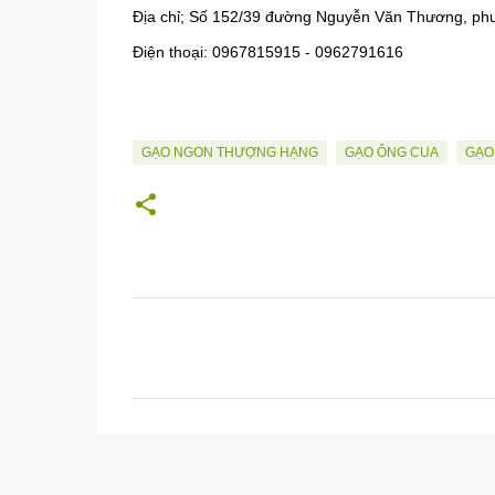
Địa chỉ; Số 152/39 đường Nguyễn Văn Thương, ph
Điện thoại: 0967815915 - 0962791616
GẠO NGON THƯỢNG HẠNG
GẠO ÔNG CUA
GẠO
N
h
ậ
n
x
é