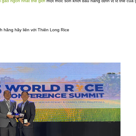
 gao ngon nhất thế giới
một mốc son khởi đầu nâng định vị vị thế của 
hãng hãy liên với Thiên Long Rice