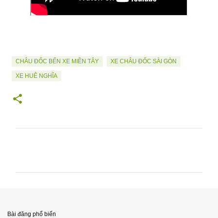
CHÂU ĐỐC BẾN XE MIỀN TÂY
XE CHÂU ĐỐC SÀI GÒN
XE HUÊ NGHĨA
N
h
ậ
n
x
é
Bài đăng phổ biến