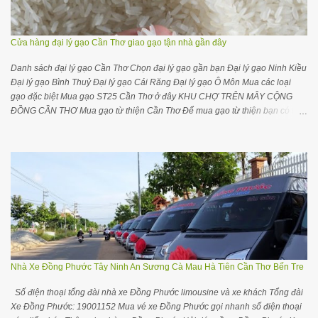
11: 18h40 (BX Kim Sơn) Chú ý : Quý khách vui lòng liên hệ số 0911627272
hoặc 0985227272 để được hỗ trợ chỉ đường vào văn phòng ( SỐ 11, NGÕ
70, ĐƯỜNG NGUYỄN HOÀNG...
Cửa hàng đại lý gạo Cần Thơ giao gạo tận nhà gần đây
Danh sách đại lý gạo Cần Thơ Chọn đại lý gạo gần bạn Đại lý gạo Ninh Kiều
Đại lý gạo Bình Thuỷ Đại lý gạo Cái Răng Đại lý gạo Ô Môn Mua các loại
gạo đặc biệt Mua gạo ST25 Cần Thơ ở đây KHU CHỢ TRÊN MÂY CỘNG
ĐỒNG CẦN THƠ Mua gạo từ thiện Cần Thơ Để mua gạo từ thiện bạn có thể
liên hệ với đại lý gần nhất chỗ bạn trong danh sách dưới đây để tiện liên hệ
đặt hàng và giao hàng Mua gạo từ thiện ở các tỉnh TP khác Cộng đồng nhà
buôn đại lý gạo Cần Thơ trên Facebook Các yêu cầu điều chỉnh cập nhật
thông tin, bổ sung thông tin các nhà cung cấp gạo Cần Thơ quý bạn vui lòng
để lại comment hơặc gửi trên Groups cộng đồng Khám phá đại lý gạo ở các
vùng miền Đại lý gạo ở tại TPHCM Đại lý gạo ở tại Hà Nội Đại lý gạo Quảng
Ninh Đại lý gạo Đà Nẵng Đại lý gạo Hải Phòng Mua gạo ST25 tại Cần Thơ
Để mua gạo ST25 tại Cần Thơ bạn hãy liên hệ Cửa hàng đặc sản ĐBSCL
Số 52 đường Trần Việt Châu, quận Ninh Kiều, TP Cần Thơ. Số 67-69 Đinh
Tiên Hoàng, quận Ninh Kiều, TP Cần Thơ. Cửa hàng gạo Đ...
Nhà Xe Đồng Phước Tây Ninh An Sương Cà Mau Hà Tiên Cần Thơ Bến Tre
Số điện thoại tổng đài nhà xe Đồng Phước limousine và xe khách Tổng đài
Xe Đồng Phước: 19001152 Mua vé xe Đồng Phước gọi nhanh số điện thoại