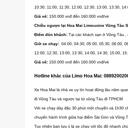
10:30, 11:00, 11:30, 12:00, 12:30, 13:00, 13:30, 14:
Giá vé:
150.000 vnđ đến 160.000 vnđ/vé
Chiều ngược lại Hoa Mai Limousine Vũng Tàu S
Điểm đón khách:
Tại các khách sạn ở Vũng Tàu ,
Giờ xe chạy:
04:00, 04:30, 05:00, 05:30, 06:00, 06:
12:00, 12:30, 13:00, 13:30, 14:00, 14:30, 15:00, 15
Giá vé:
150.000 vnđ đến 160.000 vnđ/vé
Hotline khác của Limo Hoa Mai: 088920020
Xe Hoa Mai là nhà xe uy tín hoạt động lâu năm qu
đi Vũng Tàu và ngược tại từ vũng Tàu đi TPHCM
Với xe chạy dày đặc 30 phút một chuyến và 1h30 ch
chuyến hành trình giữa hai điểm Sài Gòn và Vũng 
Tuy nhiên bạn lưu ý là xe chạy với tốc độ nhạnh c