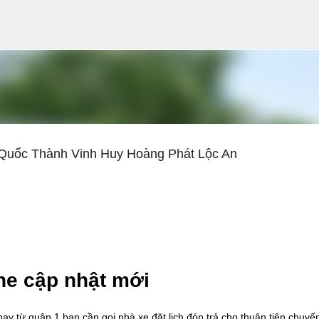
Chuyển đến nội dung chính
 Quốc Thành Vinh Huy Hoàng Phát Lộc An
ne cập nhật mới
ay từ quận 1 bạn cần gọi nhà xe đặt lịch đón trả cho thuận tiện chuyế