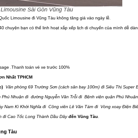
Limousine Sài Gòn Vũng Tàu
h Quốc Limousine đi Vũng Tàu không tăng giá vào ngày lễ.
0 chuyện bạn có thể linh hoạt xắp xếp lịch di chuyển của mình dễ dàn
sage .Thanh toán vé xe trước 100%
 Sơn Nhất TPHCM
c)
Văn phòng 69 Trường Sơn (cách sân bay 100m) đi Siêu Thị Super 
 Phú Nhuận đi đường Nguyễn Văn Trỗi đi Bệnh viện quận Phú Nhuận
y Nam Kì Khởi Nghĩa đi Công viên Lê Văn Tám đi Vòng xoay Điện Bi
nh đi Cao Tốc Long Thành Dầu Dây
đến Vũng Tàu
.
ũng Tàu