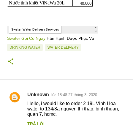
Swater Gọi Có Ngay
Hân Hạnh Được Phục Vụ
DRINKING WATER
WATER DELIVERY
Unknown
lúc 18:48 27 tháng 3, 2020
N
Hello, i would like to order 2 19L Vinh Hoa
h
water to 134/8a nguyen thi thap, binh thuan,
quan 7, hcmc.
ậ
n
TRẢ LỜI
x