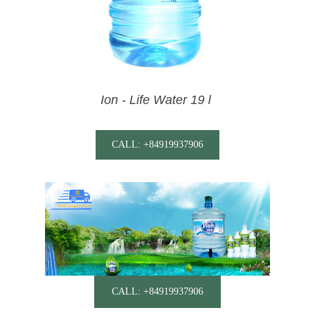
Ion - Life Water 19 l
CALL: +84919937906
CALL: +84919937906