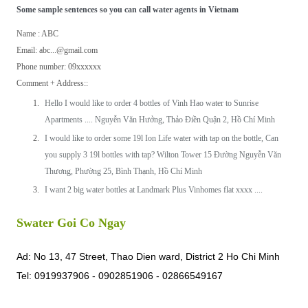
Some sample sentences so you can call water agents in Vietnam
Name : ABC
Email: abc...@gmail.com
Phone number: 09xxxxxx
​Comment + Address::
Hello I would like to order 4 bottles of Vinh Hao water to Sunrise
Apartments .... Nguyễn Văn Hưởng, Thảo Điền Quận 2, Hồ Chí Minh
I would like to order some 19l Ion Life water with tap on the bottle, Can
you supply 3 19l bottles with tap? Wilton Tower 15 Đường Nguyễn Văn
Thương, Phường 25, Bình Thạnh, Hồ Chí Minh
I want 2 big water bottles at Landmark Plus Vinhomes flat xxxx ....
Swater Goi Co Ngay
Ad: No 13, 47 Street, Thao Dien ward, District 2 Ho Chi Minh
Tel: 0919937906 - 0902851906 - 02866549167