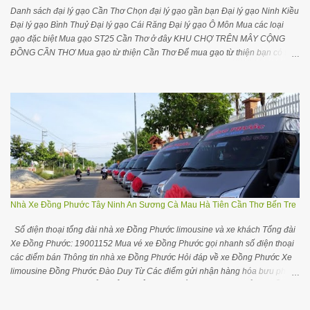
Danh sách đại lý gạo Cần Thơ Chọn đại lý gạo gần bạn Đại lý gạo Ninh Kiều
Đại lý gạo Bình Thuỷ Đại lý gạo Cái Răng Đại lý gạo Ô Môn Mua các loại
gạo đặc biệt Mua gạo ST25 Cần Thơ ở đây KHU CHỢ TRÊN MÂY CỘNG
ĐỒNG CẦN THƠ Mua gạo từ thiện Cần Thơ Để mua gạo từ thiện bạn có thể
liên hệ với đại lý gần nhất chỗ bạn trong danh sách dưới đây để tiện liên hệ
đặt hàng và giao hàng Mua gạo từ thiện ở các tỉnh TP khác Cộng đồng nhà
buôn đại lý gạo Cần Thơ trên Facebook Các yêu cầu điều chỉnh cập nhật
thông tin, bổ sung thông tin các nhà cung cấp gạo Cần Thơ quý bạn vui lòng
để lại comment hơặc gửi trên Groups cộng đồng Khám phá đại lý gạo ở các
vùng miền Đại lý gạo ở tại TPHCM Đại lý gạo ở tại Hà Nội Đại lý gạo Quảng
Ninh Đại lý gạo Đà Nẵng Đại lý gạo Hải Phòng Mua gạo ST25 tại Cần Thơ
Để mua gạo ST25 tại Cần Thơ bạn hãy liên hệ Cửa hàng đặc sản ĐBSCL
Số 52 đường Trần Việt Châu, quận Ninh Kiều, TP Cần Thơ. Số 67-69 Đinh
Tiên Hoàng, quận Ninh Kiều, TP Cần Thơ. Cửa hàng gạo Đ...
Nhà Xe Đồng Phước Tây Ninh An Sương Cà Mau Hà Tiên Cần Thơ Bến Tre
Số điện thoại tổng đài nhà xe Đồng Phước limousine và xe khách Tổng đài
Xe Đồng Phước: 19001152 Mua vé xe Đồng Phước gọi nhanh số điện thoại
các điểm bán Thông tin nhà xe Đồng Phước Hỏi đáp về xe Đồng Phước Xe
limousine Đồng Phước Đào Duy Từ Các điểm gửi nhận hàng hóa bưu phẩm
của xe Đồng Phước HỎI THÊM THÔNG TIN CÁC XE TRONG CỘNG ĐỒNG
TÂY NINH Gối ôm cổ chữ U tiện ngủ trên xe ô tô máy bay thoải mái hơn Mua