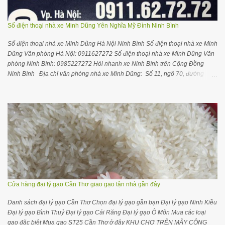
Số điện thoại nhà xe Minh Dũng Yên Nghĩa Mỹ Đình Ninh Bình
Số điện thoại nhà xe Minh Dũng Hà Nội Ninh Bình Số điện thoại nhà xe Minh
Dũng Văn phòng Hà Nội: 0911627272 Số điện thoại nhà xe Minh Dũng Văn
phòng Ninh Bình: 0985227272 Hỏi nhanh xe Ninh Bình trên Cộng Đồng
Ninh Bình Địa chỉ văn phòng nhà xe Minh Dũng: Số 11, ngõ 70, đường
Nguyễn Hoàng, Nam Từ Liêm , Hà Nội Gối ôm cổ ngủ trên xe máy bay thoải
mái dễ chịu hơn Thông tin hữu ích cho bạn Mua gạo ở Hà Nội Mua gạo ở
Ninh Bình Mua sỉ gạo ST25 Thiên Long Rice Hướng dẫn mở đại lý kinh
doanh gạo CẬP NHẬT GIỜ CHẠY XE Hà Nội về Ninh Bình: Chuyến 1 :
6h30(Cồn Thoi) Chuyến 2 : 7h30 (BX Kim Sơn) Chuyến 3 : 8h00 (BX Kim
Sơn) Chuyến 4 : 8h30 (BX Kim Sơn) Chuyến 5 : 10h30(Cồn Thoi) Chuyến 6 :
11h30 (BX Kim Sơn) Chuyến 7 : 13h30(Cồn Thoi) Chuyến 8 : 15h00 (BX Kim
Sơn) Chuyến 9 : 17h00 (Cồn Thoi) Chuyến 10 : 18h00 (Cồn Thoi) Chuyến
11: 18h40 (BX Kim Sơn) Chú ý : Quý khách vui lòng liên hệ số 0911627272
hoặc 0985227272 để được hỗ trợ chỉ đường vào văn phòng ( SỐ 11, NGÕ
70, ĐƯỜNG NGUYỄN HOÀNG...
Cửa hàng đại lý gạo Cần Thơ giao gạo tận nhà gần đây
Danh sách đại lý gạo Cần Thơ Chọn đại lý gạo gần bạn Đại lý gạo Ninh Kiều
Đại lý gạo Bình Thuỷ Đại lý gạo Cái Răng Đại lý gạo Ô Môn Mua các loại
gạo đặc biệt Mua gạo ST25 Cần Thơ ở đây KHU CHỢ TRÊN MÂY CỘNG