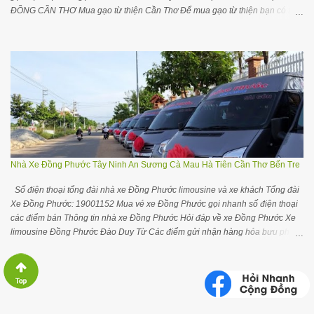
ĐỒNG CẦN THƠ Mua gạo từ thiện Cần Thơ Để mua gạo từ thiện bạn có thể
liên hệ với đại lý gần nhất chỗ bạn trong danh sách dưới đây để tiện liên hệ
đặt hàng và giao hàng Mua gạo từ thiện ở các tỉnh TP khác Cộng đồng nhà
buôn đại lý gạo Cần Thơ trên Facebook Các yêu cầu điều chỉnh cập nhật
thông tin, bổ sung thông tin các nhà cung cấp gạo Cần Thơ quý bạn vui lòng
để lại comment hơặc gửi trên Groups cộng đồng Khám phá đại lý gạo ở các
vùng miền Đại lý gạo ở tại TPHCM Đại lý gạo ở tại Hà Nội Đại lý gạo Quảng
Ninh Đại lý gạo Đà Nẵng Đại lý gạo Hải Phòng Mua gạo ST25 tại Cần Thơ
Để mua gạo ST25 tại Cần Thơ bạn hãy liên hệ Cửa hàng đặc sản ĐBSCL
Số 52 đường Trần Việt Châu, quận Ninh Kiều, TP Cần Thơ. Số 67-69 Đinh
Tiên Hoàng, quận Ninh Kiều, TP Cần Thơ. Cửa hàng gạo Đ...
Nhà Xe Đồng Phước Tây Ninh An Sương Cà Mau Hà Tiên Cần Thơ Bến Tre
Số điện thoại tổng đài nhà xe Đồng Phước limousine và xe khách Tổng đài
Xe Đồng Phước: 19001152 Mua vé xe Đồng Phước gọi nhanh số điện thoại
các điểm bán Thông tin nhà xe Đồng Phước Hỏi đáp về xe Đồng Phước Xe
limousine Đồng Phước Đào Duy Từ Các điểm gửi nhận hàng hóa bưu phẩm
của xe Đồng Phước HỎI THÊM THÔNG TIN CÁC XE TRONG CỘNG ĐỒNG
TÂY NINH Gối ôm cổ chữ U tiện ngủ trên xe ô tô máy bay thoải mái hơn Mua
vé xe Đồng Phước xem số điện thoại các điểm bán Mua vé xe Đồng Phước
Tây Ninh Bến xe An Sương về Tây Ninh: (028) 35044999 – 38830477 –
38830478 Cần Thơ về Tây Ninh: 02763812667 Bến Tre Thạnh Phú vè Tây