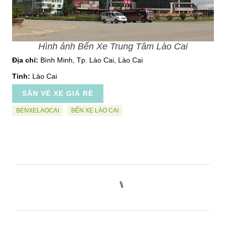
Hình ảnh Bến Xe Trung Tâm Lào Cai
Địa chỉ:
Bình Minh, Tp. Lào Cai, Lào Cai
Tỉnh:
Lào Cai
SĂN VÉ XE GIÁ RẺ
BENXELAOCAI
BẾN XE LÀO CAI
N
h
ậ
n