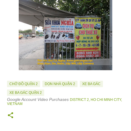
CHỞ ĐỒ QUẬN 2
DỌN NHÀ QUẬN 2
XE BA GÁC
XE BA GÁC QUẬN 2
Google Account Video Purchases
DISTRICT 2, HO CHI MINH CITY,
VIETNAM