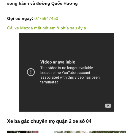
song hành và đường Quốc Hương
Gọi có ngay:
0775647450
Cái xe Mazda mất nết em ở phía sau ấy ạ
Xe ba gác chuyển trọ quận 2 xe số 04