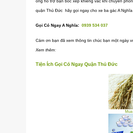
óng hỗ trợ bạn bốc xếp khiêng vác khi chuyển phò
quận Thủ Đức hãy gọi ngay cho xe ba gác A Nghĩa liê
Gọi Có Ngay A Nghĩa
:
0939 534 037
Cảm ơn bạn đã xem thông tin chúc bạn một ngày vu
Xem thêm:
Tiện Ích Gọi Có Ngay Quận Thủ Đức
Mua 