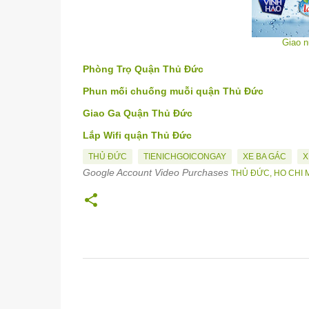
Giao 
Phòng Trọ Quận Thủ Đức
Phun mối chuống muỗi quận Thủ Đức
Giao Ga Quận Thủ Đức
Lắp Wifi quận Thủ Đức
THỦ ĐỨC
TIENICHGOICONGAY
XE BA GÁC
X
Google Account Video Purchases
THỦ ĐỨC, HO CHI M
N
h