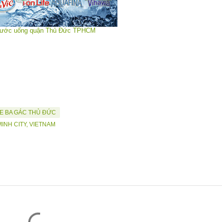
nước uống quận Thủ Đức TPHCM
E BA GÁC THỦ ĐỨC
INH CITY, VIETNAM