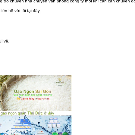
ng trọ chuyển nhà chuyển văn phòng công ty mỗi khi cần cần chuyển đ
n hệ với tôi tại đây.
i vẻ.
gạo ngon quận Thủ Đức ở đây