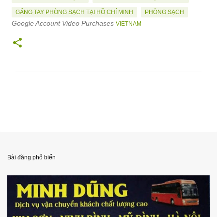
GĂNG TAY PHÒNG SẠCH TẠI HỒ CHÍ MINH
PHÒNG SẠCH
Google Account Video Purchases
VIETNAM
N
h
ậ
n
x
é
Bài đăng phổ biến
t