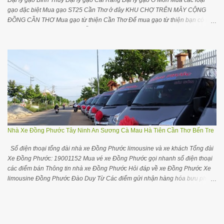
Đại lý gạo Bình Thuỷ Đại lý gạo Cái Răng Đại lý gạo Ô Môn Mua các loại
gạo đặc biệt Mua gạo ST25 Cần Thơ ở đây KHU CHỢ TRÊN MÂY CỘNG
ĐỒNG CẦN THƠ Mua gạo từ thiện Cần Thơ Để mua gạo từ thiện bạn có thể
liên hệ với đại lý gần nhất chỗ bạn trong danh sách dưới đây để tiện liên hệ
đặt hàng và giao hàng Mua gạo từ thiện ở các tỉnh TP khác Cộng đồng nhà
buôn đại lý gạo Cần Thơ trên Facebook Các yêu cầu điều chỉnh cập nhật
thông tin, bổ sung thông tin các nhà cung cấp gạo Cần Thơ quý bạn vui lòng
để lại comment hơặc gửi trên Groups cộng đồng Khám phá đại lý gạo ở các
vùng miền Đại lý gạo ở tại TPHCM Đại lý gạo ở tại Hà Nội Đại lý gạo Quảng
Ninh Đại lý gạo Đà Nẵng Đại lý gạo Hải Phòng Mua gạo ST25 tại Cần Thơ
Để mua gạo ST25 tại Cần Thơ bạn hãy liên hệ Cửa hàng đặc sản ĐBSCL
Số 52 đường Trần Việt Châu, quận Ninh Kiều, TP Cần Thơ. Số 67-69 Đinh
Tiên Hoàng, quận Ninh Kiều, TP Cần Thơ. Cửa hàng gạo Đ...
Nhà Xe Đồng Phước Tây Ninh An Sương Cà Mau Hà Tiên Cần Thơ Bến Tre
Số điện thoại tổng đài nhà xe Đồng Phước limousine và xe khách Tổng đài
Xe Đồng Phước: 19001152 Mua vé xe Đồng Phước gọi nhanh số điện thoại
các điểm bán Thông tin nhà xe Đồng Phước Hỏi đáp về xe Đồng Phước Xe
limousine Đồng Phước Đào Duy Từ Các điểm gửi nhận hàng hóa bưu phẩm
của xe Đồng Phước HỎI THÊM THÔNG TIN CÁC XE TRONG CỘNG ĐỒNG
TÂY NINH Gối ôm cổ chữ U tiện ngủ trên xe ô tô máy bay thoải mái hơn Mua
vé xe Đồng Phước xem số điện thoại các điểm bán Mua vé xe Đồng Phước
Tây Ninh Bến xe An Sương về Tây Ninh: (028) 35044999 – 38830477 –