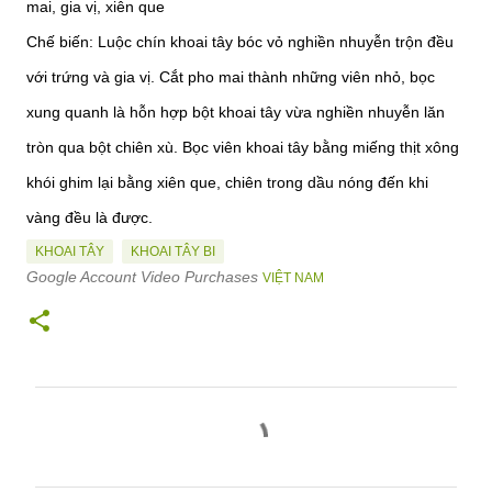
mai, gia vị, xiên que
Chế biến: Luộc chín khoai tây bóc vỏ nghiền nhuyễn trộn đều
với trứng và gia vị. Cắt pho mai thành những viên nhỏ, bọc
xung quanh là hỗn hợp bột khoai tây vừa nghiền nhuyễn lăn
tròn qua bột chiên xù. Bọc viên khoai tây bằng miếng thịt xông
khói ghim lại bằng xiên que, chiên trong dầu nóng đến khi
vàng đều là được.
KHOAI TÂY
KHOAI TÂY BI
Google Account Video Purchases
VIỆT NAM
N
h
ậ